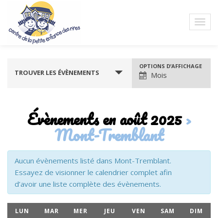
Navigation
OPTIONS D’AFFICHAGE
TROUVER LES ÉVÈNEMENTS
Mois
par
l’affichage
Évènements en août 2025
›
des
Mont-Tremblant
évènements
Aucun évènements listé dans Mont-Tremblant.
Essayez de visionner le calendrier complet afin
d’avoir une liste complète des évènements.
LUN
MAR
MER
JEU
VEN
SAM
DIM